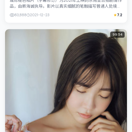
城际褪色相片（字幕修订）为2021年上映的东南亚合拍剧情作
品，由新海诚执导。影片以真实细腻的笔触描写普通人处境，
裴斗娜与周冬雨的对手戏张力十足，...
83,888
2021-12-23
7.2
99:54