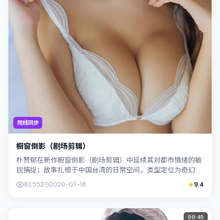
院线同步
橱窗倒影（剧场剪辑）
朴赞郁在新作橱窗倒影（剧场剪辑）中延续其对都市情绪的敏
锐捕捉；故事扎根于中国台湾的日常空间，类型定位为奇幻。
主演桥本爱、河正宇以克制表演撑起情感...
83,552
2020-07-18
9.4
99:45