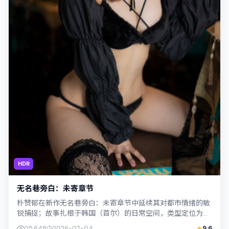
HDR
无名巷旁白：未寄章节
朴赞郁在新作无名巷旁白：未寄章节中延续其对都市情绪的敏
锐捕捉；故事扎根于韩国（首尔）的日常空间，类型定位为悬
疑。主演杨紫琼、周冬雨以克制表演撑起...
25,648
2026-07-04
9.6