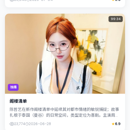
99:34
独播
阁楼清单
陈哲艺在新作阁楼清单中延续其对都市情绪的敏锐捕捉；故事
扎根于泰国（曼谷）的日常空间，类型定位为喜剧。主演周
迅、胡歌以克制表演撑起情感内核，整体节...
23,774
2026-06-28
6.9