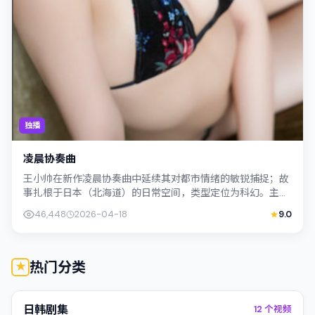
独播
凌晨协奏曲
王小帅在新作凌晨协奏曲中延续其对都市情绪的敏锐捕捉；故
事扎根于日本（北海道）的日常空间，类型定位为科幻。主演
松坂桃李、杨紫琼以克制表演撑起情感内...
46,448
2026-04-18
9.0
热门分类
日韩剧集
12
个视频