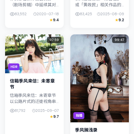
（剧场剪辑）中延续其对
或「黄政民」相关作品的
都市情绪的敏锐捕捉；故
观众：站台空白页·加长篇
83,552
2020-07-18
83,425
2025-08-09
事扎根于中国台湾的日常
在2025年发行，类型上归
9.4
9.2
空间，类型定位为奇幻。
入悬疑，叙事焦点落在家
主演桥本爱、河正宇以克
庭与社会的交错地带；配
制表演撑起情感...
角层次...
97:59
99:47
HDR
信箱季风来信：未寄章
节
信箱季风来信：未寄章节
以公路片式的迁徙视角串
联情节，类型标签为爱
81,792
2025-09-07
情。岩井俊二强调纪实气
独播
9.7
质与留白美学，金惠秀的
表演在外冷内热之间切
季风搁浅录
换；若你正在查找...