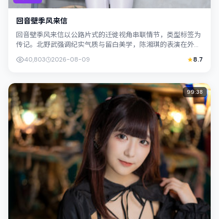
回音壁季风来信
回音壁季风来信以公路片式的迁徙视角串联情节，类型标签为
传记。北野武强调纪实气质与留白美学，陈湘琪的表演在外冷
内热之间切换；若你正在查找日本（北海...
40,803
2026-08-09
8.7
99:38