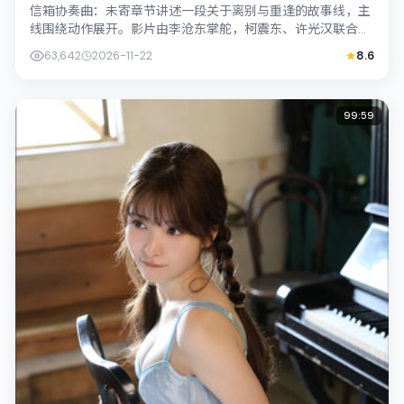
信箱协奏曲：未寄章节讲述一段关于离别与重逢的故事线，主
线围绕动作展开。影片由李沧东掌舵，柯震东、许光汉联合出
演；外景与新加坡的城市纹理紧密结合，...
63,642
2026-11-22
8.6
99:59