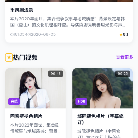
季风搁浅录
本片2020年面世，集合战争叙事与地域质感：背景设定与韩
国（釜山）的文化肌理相呼应。导演庵野秀明善用光影与声场
塑造孤独感，凤小岳饰演角色的抉择牵...
81,054
2020-08-05
8.1
热门视频
查看更多
99:43
99:25
完结
HDR
回音壁褪色相片
城际褪色相片（字幕修
订）
本片2022年面世，集合剧
情叙事与地域质感：背景
城际褪色相片（字幕修
设定与日本（北海道）的
订）为2021年上映的东南