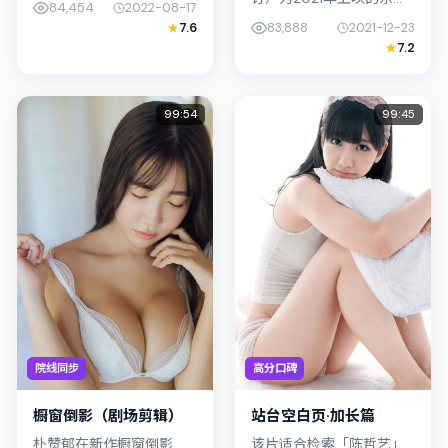
84,454
2022-08-17
文化肌理相呼应。导演滨
亚合拍剧情作品，由新海
7.6
83,888
2021-12-23
口龙介善用光影与声场塑
诚执导。影片以真实细腻
7.2
造孤独感，桂纶镁饰演角
的笔触描写普通人处境，
色的抉择...
裴斗娜与周冬雨的对手戏
张力十足，...
99:54
99:45
院线同步
高分口碑
橱窗倒影（剧场剪辑）
站台空白页·加长篇
朴赞郁在新作橱窗倒影
该片适合检索「陈哲艺」