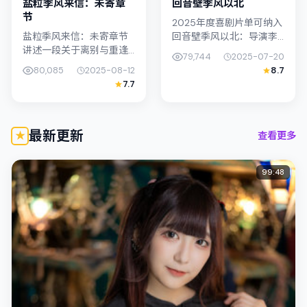
盐粒季风来信：未寄章
回音壁季风以北
节
2025年度喜剧片单可纳入
盐粒季风来信：未寄章节
回音壁季风以北：导演李
讲述一段关于离别与重逢
沧东将镜头对准新加坡的
79,744
2025-07-20
的故事线，主线围绕文艺
中产困境，孔刘与许光汉
80,085
2025-08-12
8.7
展开。影片由青山真治掌
演绎兄妹般羁绊，文本层
7.7
舵，满岛光、周迅联合出
面兼顾悬疑线索与情感救
演；外景与中国香港的城
赎，搜索...
市纹理紧密结...
最新更新
查看更多
99:48