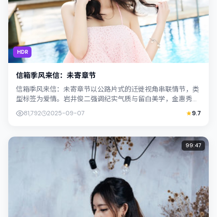
HDR
信箱季风来信：未寄章节
信箱季风来信：未寄章节以公路片式的迁徙视角串联情节，类
型标签为爱情。岩井俊二强调纪实气质与留白美学，金惠秀的
表演在外冷内热之间切换；若你正在查找...
81,792
2025-09-07
9.7
99:47