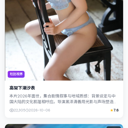
杜比视界
高架下潮汐表
本片2026年面世，集合剧情叙事与地域质感：背景设定与中
国大陆的文化肌理相呼应。导演黑泽清善用光影与声场塑造孤
独感，孔刘饰演角色的抉择牵动观众情...
22,305
2026-10-06
7.6