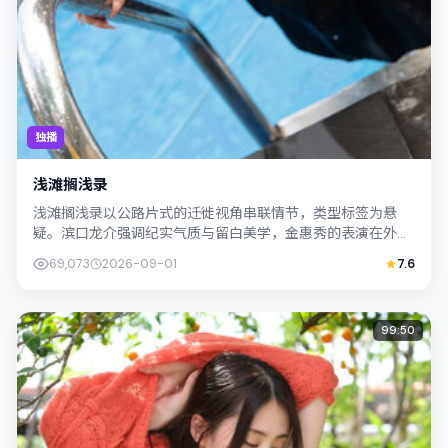
独播
浅滩搁浅录
浅滩搁浅录以公路片式的迁徙视角串联情节，类型标签为悬
疑。滨口龙介强调纪实气质与留白美学，金惠秀的表演在外冷
内热之间切换；若你正在查找日本（北海道...
69,073
2026-09-01
7.6
99:50