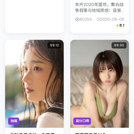
本片2020年面世，集合战
争叙事与地域质感：背景
设定与韩国（釜山）的文
81,054
2020-08-05
化肌理相呼应。导演庵野
8.1
秀明善用光影与声场塑造
孤独感，凤小岳饰演角色
的抉择牵...
99:12
99:30
独播
高分口碑