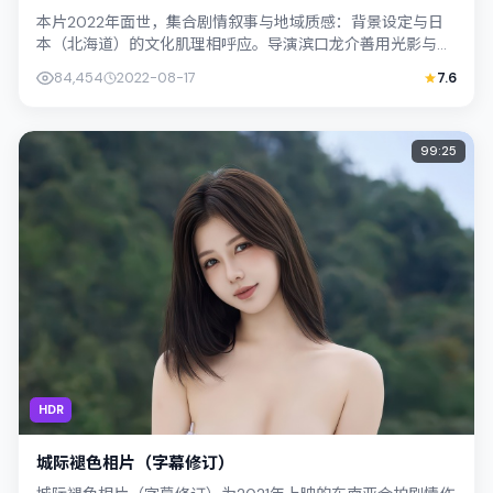
本片2022年面世，集合剧情叙事与地域质感：背景设定与日
本（北海道）的文化肌理相呼应。导演滨口龙介善用光影与声
场塑造孤独感，桂纶镁饰演角色的抉择...
84,454
2022-08-17
7.6
99:25
HDR
城际褪色相片（字幕修订）