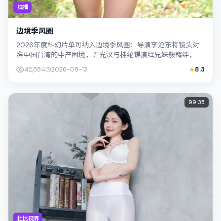
独播
边境季风圈
2026年度科幻片单可纳入边境季风圈：导演李沧东将镜头对
准中国台湾的中产困境，许光汉与桂纶镁演绎兄妹般羁绊，文
本层面兼顾悬疑线索与情感救赎，搜索...
42,884
2026-08-13
8.3
99:35
杜比视界